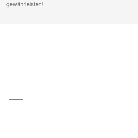
gewährleisten!
UMZUGSKÖNIG DRECHSLER
LEVERKUSEN
Ihr Umzug oder
Transport
Sparen Sie bis zu 100€ bei Anfrage
Abwicklung innerhalb von 24 Stunden
Versichert bis zu 7.500€