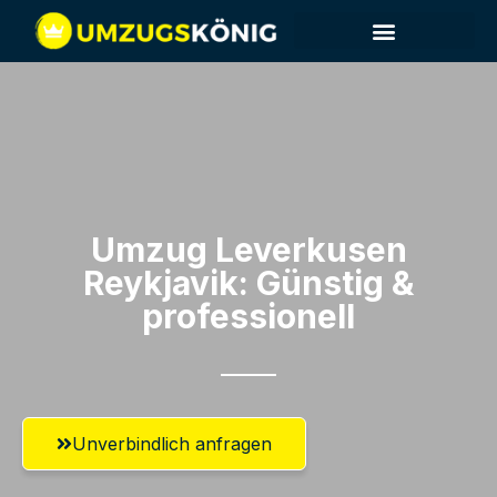
Umzug Leverkusen​
Reykjavik: Günstig &
professionell​
Unverbindlich anfragen