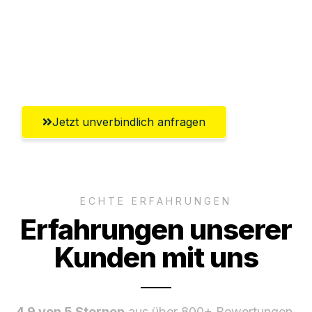
Ggf. komplette Zollabwicklung inklusive
Umfassender Kundensupport aus
Leverkusen
Jetzt unverbindlich anfragen
ECHTE ERFAHRUNGEN
Erfahrungen unserer
Kunden mit uns
4.9 von 5 Sternen
aus über 800+ Bewertungen.