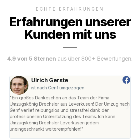
ECHTE ERFAHRUNGEN
Erfahrungen unserer
Kunden mit uns
4.9 von 5 Sternen
aus über 800+ Bewertungen.
Ulrich Gerste
ist nach Genf umgezogen
"Ein großes Dankeschön an das Team der Firma
"Di
Umzugskönig Drechsler aus Leverkusen! Der Umzug nach
Lev
Genf verlief reibungslos und stressfrei dank der
Amst
professionellen Unterstützung des Teams. Ich kann
effi
Umzugskönig Drechsler Leverkusen jedem
alle
uneingeschränkt weiterempfehlen!"
für 