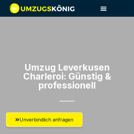
Umzug Leverkusen​
Charleroi: Günstig &
professionell​
Unverbindlich anfragen