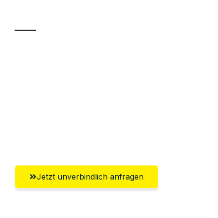
Transport
Sparen Sie bis zu 100€ bei Anfrage
Abwicklung innerhalb von 24 Stunden
Versichert bis zu 7.500€
Ggf. komplette Zollabwicklung inklusive
Umfassender Kundensupport aus
Leverkusen
Jetzt unverbindlich anfragen