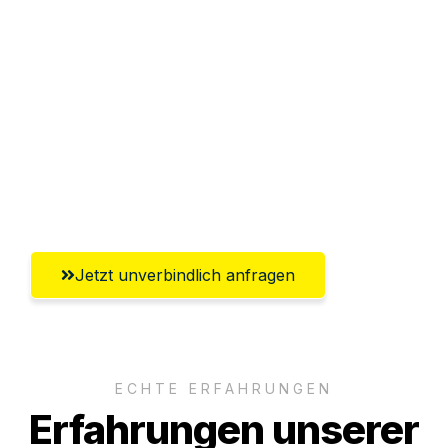
Sparen Sie bis zu 100€ bei Anfrage
Abwicklung innerhalb von 24 Stunden
Versichert bis zu 7.500€
Ggf. komplette Zollabwicklung inklusive
Umfassender Kundensupport aus
Leverkusen
Jetzt unverbindlich anfragen
ECHTE ERFAHRUNGEN
Erfahrungen unserer