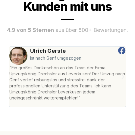
Kunden mit uns
4.9 von 5 Sternen
aus über 800+ Bewertungen.
Ulrich Gerste
ist nach Genf umgezogen
"Ein großes Dankeschön an das Team der Firma
"Di
Umzugskönig Drechsler aus Leverkusen! Der Umzug nach
Lev
Genf verlief reibungslos und stressfrei dank der
Amst
professionellen Unterstützung des Teams. Ich kann
effi
Umzugskönig Drechsler Leverkusen jedem
alle
uneingeschränkt weiterempfehlen!"
für 