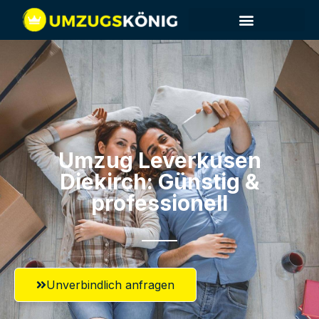
Umzug Leverkusen​
Diekirch: Günstig &
professionell​
Unverbindlich anfragen