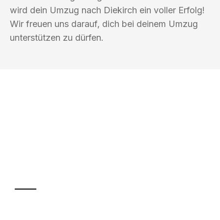
wird dein Umzug nach Diekirch ein voller Erfolg!
Wir freuen uns darauf, dich bei deinem Umzug
unterstützen zu dürfen.
UMZUGSKÖNIG DRECHSLER
LEVERKUSEN
Ihr Umzug oder
Transport
Sparen Sie bis zu 100€ bei Anfrage