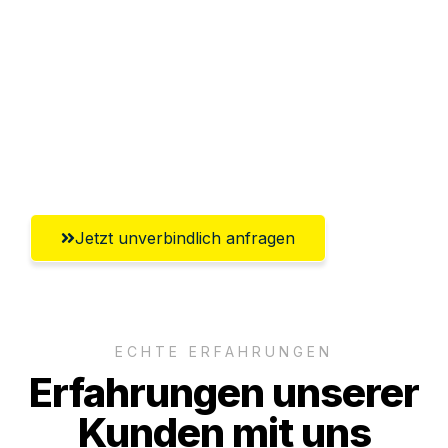
Abwicklung innerhalb von 24 Stunden
Versichert bis zu 7.500€
Ggf. komplette Zollabwicklung inklusive
Umfassender Kundensupport aus
Leverkusen
Jetzt unverbindlich anfragen
ECHTE ERFAHRUNGEN
Erfahrungen unserer
Kunden mit uns