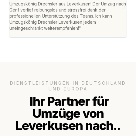
Umzugskönig Drechsler aus Leverkusen! Der Umzug nach
Lev
Genf verlief reibungslos und stressfrei dank der
Amst
professionellen Unterstützung des Teams. Ich kann
effi
Umzugskönig Drechsler Leverkusen jedem
alle
uneingeschränkt weiterempfehlen!"
für 
DIENSTLEISTUNGEN IN DEUTSCHLAND
UND EUROPA
Ihr Partner für
Umzüge von
Leverkusen nach..