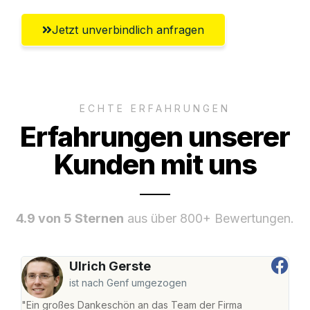
Jetzt unverbindlich anfragen
ECHTE ERFAHRUNGEN
Erfahrungen unserer
Kunden mit uns
4.9 von 5 Sternen
aus über 800+ Bewertungen.
Ulrich Gerste
ist nach Genf umgezogen
"Ein großes Dankeschön an das Team der Firma
"Di