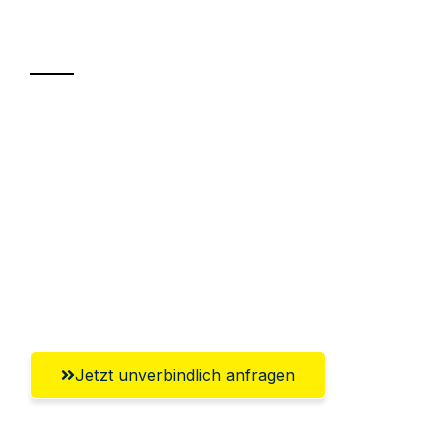
Transport
Sparen Sie bis zu 100€ bei Anfrage
Abwicklung innerhalb von 24 Stunden
Versichert bis zu 7.500€
Ggf. komplette Zollabwicklung inklusive
Umfassender Kundensupport aus
Leverkusen
Jetzt unverbindlich anfragen