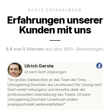
ECHTE ERFAHRUNGEN
Erfahrungen unserer
Kunden mit uns
4.9 von 5 Sternen
aus über 800+ Bewertungen.
Ulrich Gerste
ist nach Genf umgezogen
"Ein großes Dankeschön an das Team der Firma
"Di
Umzugskönig Drechsler aus Leverkusen! Der Umzug nach
Lev
Genf verlief reibungslos und stressfrei dank der
Amst
professionellen Unterstützung des Teams. Ich kann
effi
Umzugskönig Drechsler Leverkusen jedem
alle
uneingeschränkt weiterempfehlen!"
für 