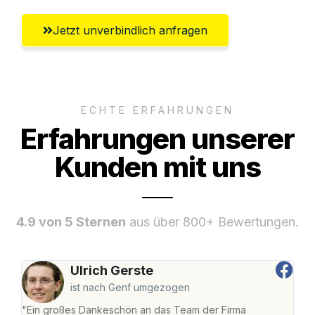
Jetzt unverbindlich anfragen
ECHTE ERFAHRUNGEN
Erfahrungen unserer
Kunden mit uns
4.9 von 5 Sternen
aus über 800+ Bewertungen.
Ulrich Gerste
ist nach Genf umgezogen
"Ein großes Dankeschön an das Team der Firma
"Di