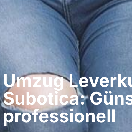
Umzug Leverku
Subotica: Güns
professionell​