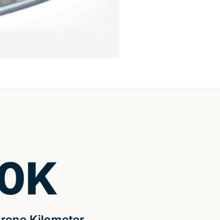
0
K
rene Kilometer