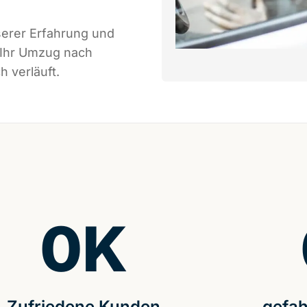
serer Erfahrung und
 Ihr Umzug nach
h verläuft.
0
K
Zufriedene Kunden
gefah