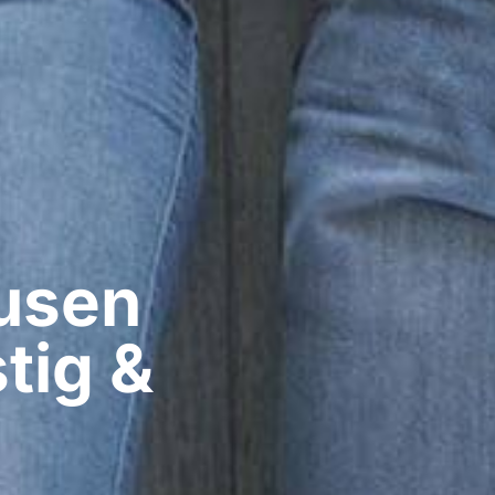
sen​
tig &