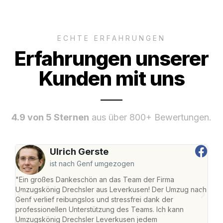
ECHTE ERFAHRUNGEN
Erfahrungen unserer
Kunden mit uns
4.9 von 5 Sternen
aus über 800+ Bewertungen.
Ulrich Gerste
ist nach Genf umgezogen
"Ein großes Dankeschön an das Team der Firma
"Di
Umzugskönig Drechsler aus Leverkusen! Der Umzug nach
Lev
Genf verlief reibungslos und stressfrei dank der
Amst
professionellen Unterstützung des Teams. Ich kann
effi
Umzugskönig Drechsler Leverkusen jedem
alle