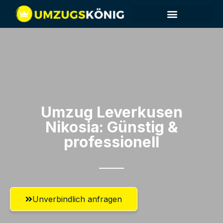
Umzug Leverkusen​
Nikosia: Günstig &
professionell​
Unverbindlich anfragen