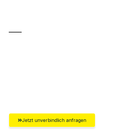
Ihr Umzug oder
Transport
Sparen Sie bis zu 100€ bei Anfrage
Abwicklung innerhalb von 24 Stunden
Versichert bis zu 7.500€
Ggf. komplette Zollabwicklung inklusive
Umfassender Kundensupport aus
Leverkusen
Jetzt unverbindlich anfragen