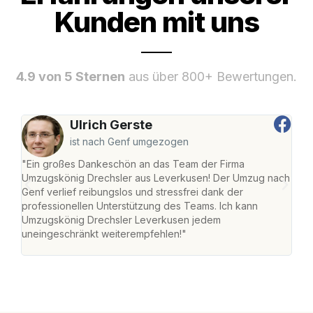
Kunden mit uns
4.9 von 5 Sternen
aus über 800+ Bewertungen.
Ulrich Gerste
ist nach Genf umgezogen
"Ein großes Dankeschön an das Team der Firma
"Di
Umzugskönig Drechsler aus Leverkusen! Der Umzug nach
Lev
Genf verlief reibungslos und stressfrei dank der
Amst
professionellen Unterstützung des Teams. Ich kann
effi
Umzugskönig Drechsler Leverkusen jedem
alle
uneingeschränkt weiterempfehlen!"
für 