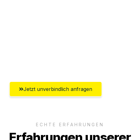
Sparen Sie bis zu 100€ bei Anfrage
Abwicklung innerhalb von 24 Stunden
Versichert bis zu 7.500€
Ggf. komplette Zollabwicklung inklusive
Umfassender Kundensupport aus
Leverkusen
Jetzt unverbindlich anfragen
ECHTE ERFAHRUNGEN
Erfahrungen unserer