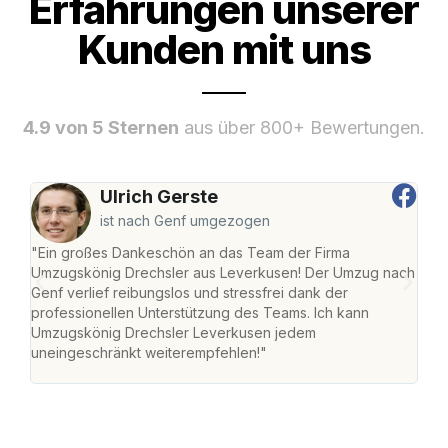
Erfahrungen unserer
Kunden mit uns
4.9 von 5 Sternen
aus über 800+ Bewertungen.
Ulrich Gerste
ist nach Genf umgezogen
"Ein großes Dankeschön an das Team der Firma
"Di
Umzugskönig Drechsler aus Leverkusen! Der Umzug nach
Lev
Genf verlief reibungslos und stressfrei dank der
Amst
professionellen Unterstützung des Teams. Ich kann
effi
Umzugskönig Drechsler Leverkusen jedem
alle
uneingeschränkt weiterempfehlen!"
für 