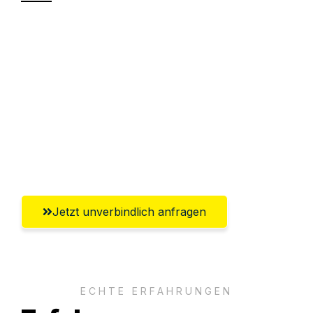
Sparen Sie bis zu 100€ bei Anfrage
Abwicklung innerhalb von 24 Stunden
Versichert bis zu 7.500€
Ggf. komplette Zollabwicklung inklusive
Umfassender Kundensupport aus
Leverkusen
Jetzt unverbindlich anfragen
ECHTE ERFAHRUNGEN