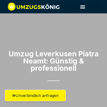
Umzug Leverkusen​ Piatra
Neamt: Günstig &
professionell​
Unverbindlich anfragen