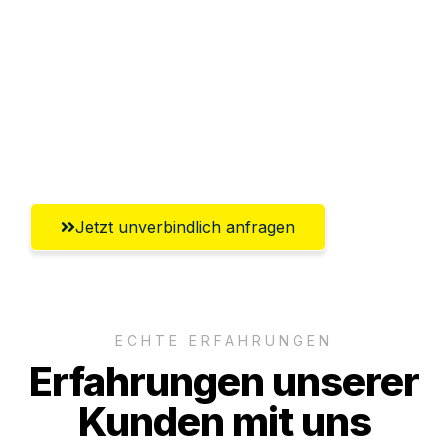
Abwicklung innerhalb von 24 Stunden
Versichert bis zu 7.500€
Ggf. komplette Zollabwicklung inklusive
Umfassender Kundensupport aus
Leverkusen
Jetzt unverbindlich anfragen
ECHTE ERFAHRUNGEN
Erfahrungen unserer
Kunden mit uns