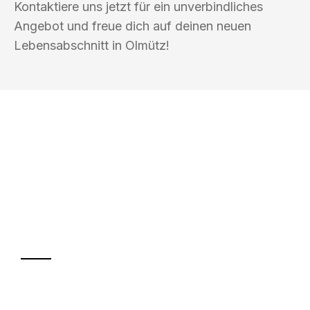
Kontaktiere uns jetzt für ein unverbindliches
Angebot und freue dich auf deinen neuen
Lebensabschnitt in Olmütz!
UMZUGSKÖNIG DRECHSLER
LEVERKUSEN
Ihr Umzug oder
Transport
Sparen Sie bis zu 100€ bei Anfrage