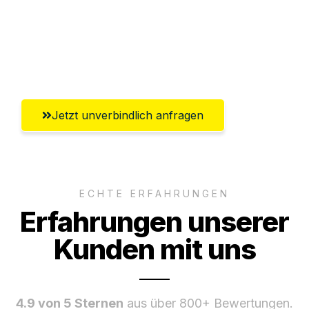
Ggf. komplette Zollabwicklung inklusive
Umfassender Kundensupport aus
Leverkusen
Jetzt unverbindlich anfragen
ECHTE ERFAHRUNGEN
Erfahrungen unserer
Kunden mit uns
4.9 von 5 Sternen
aus über 800+ Bewertungen.