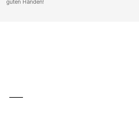
guten Händen!
UMZUGSKÖNIG DRECHSLER
LEVERKUSEN
Ihr Umzug oder
Transport
Sparen Sie bis zu 100€ bei Anfrage
Abwicklung innerhalb von 24 Stunden
Versichert bis zu 7.500€