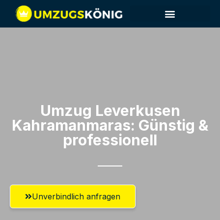
Umzug Leverkusen​
Kahramanmaras: Günstig &
professionell​
Unverbindlich anfragen