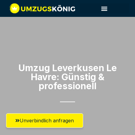
Umzug Leverkusen​ Le
Havre: Günstig &
professionell​
Unverbindlich anfragen