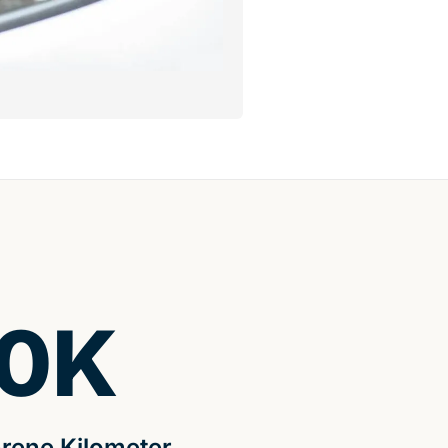
0
K
rene Kilometer