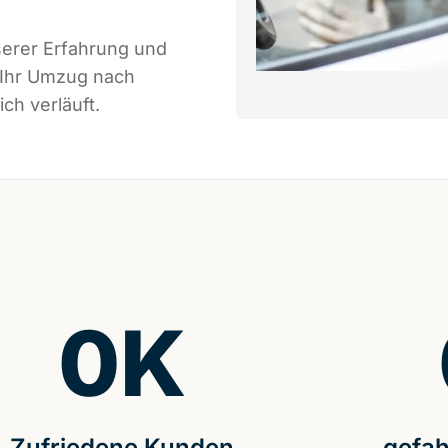
serer Erfahrung und
 Ihr Umzug nach
ch verläuft.
0
K
Zufriedene Kunden
gefah