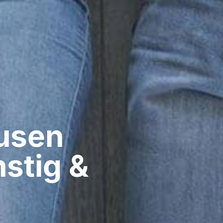
sen​
stig &