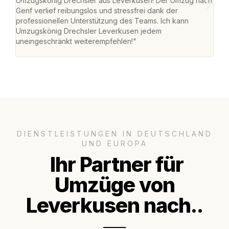
Umzugskönig Drechsler aus Leverkusen! Der Umzug nach
Lev
Genf verlief reibungslos und stressfrei dank der
Amst
professionellen Unterstützung des Teams. Ich kann
effi
Umzugskönig Drechsler Leverkusen jedem
alle
uneingeschränkt weiterempfehlen!"
für 
DIENSTLEISTUNGEN IN DEUTSCHLAND
UND EUROPA
Ihr Partner für
Umzüge von
Leverkusen nach..