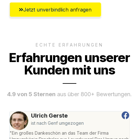
Jetzt unverbindlich anfragen
ECHTE ERFAHRUNGEN
Erfahrungen unserer
Kunden mit uns
4.9 von 5 Sternen
aus über 800+ Bewertungen.
Ulrich Gerste
ist nach Genf umgezogen
"Ein großes Dankeschön an das Team der Firma
"Di