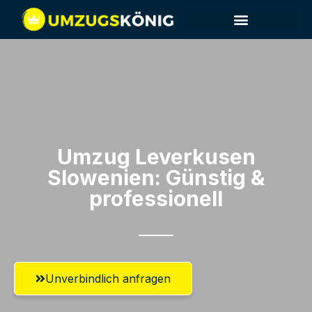
Umzug Leverkusen​
Slowenien: Günstig &
professionell​
Unverbindlich anfragen