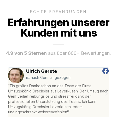
ECHTE ERFAHRUNGEN
Erfahrungen unserer
Kunden mit uns
4.9 von 5 Sternen
aus über 800+ Bewertungen.
Ulrich Gerste
ist nach Genf umgezogen
"Ein großes Dankeschön an das Team der Firma
"Di
Umzugskönig Drechsler aus Leverkusen! Der Umzug nach
Lev
Genf verlief reibungslos und stressfrei dank der
Amst
professionellen Unterstützung des Teams. Ich kann
effi
Umzugskönig Drechsler Leverkusen jedem
alle
uneingeschränkt weiterempfehlen!"
für 