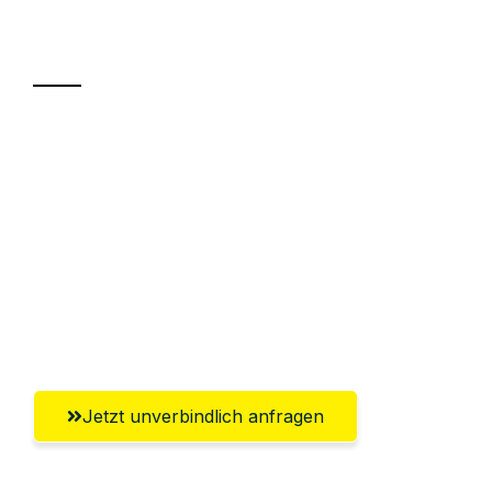
Transport
Sparen Sie bis zu 100€ bei Anfrage
Abwicklung innerhalb von 24 Stunden
Versichert bis zu 7.500€
Ggf. komplette Zollabwicklung inklusive
Umfassender Kundensupport aus
Leverkusen
Jetzt unverbindlich anfragen