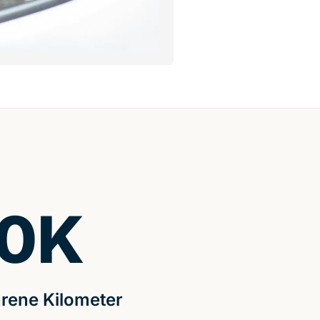
0
K
rene Kilometer