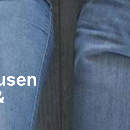
sen​
&