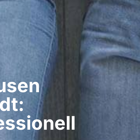
sen​
dt:
ssionell​