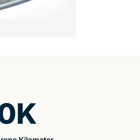
0
K
rene Kilometer