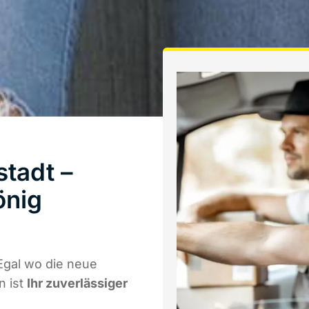
tadt –
önig
Egal wo die neue
n ist
Ihr zuverlässiger