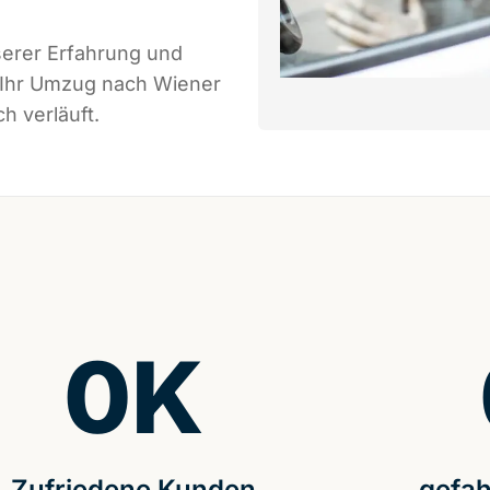
serer Erfahrung und
s Ihr Umzug nach Wiener
h verläuft.
0
K
Zufriedene Kunden
gefah