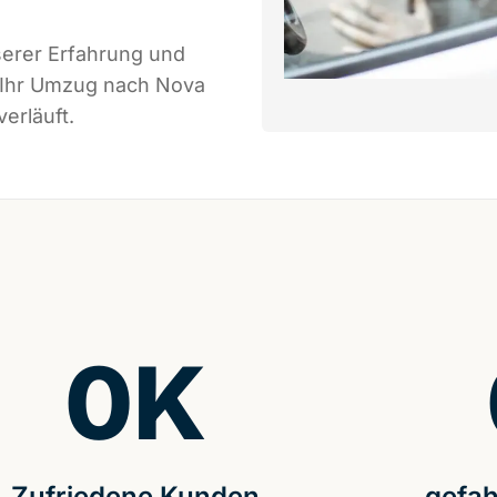
serer Erfahrung und
s Ihr Umzug nach Nova
erläuft.
0
K
Zufriedene Kunden
gefah