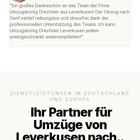
"Ein großes Dankeschön an das Team der Firma
"Di
Umzugskönig Drechsler aus Leverkusen! Der Umzug nach
Lev
Genf verlief reibungslos und stressfrei dank der
Amst
professionellen Unterstützung des Teams. Ich kann
effi
Umzugskönig Drechsler Leverkusen jedem
alle
uneingeschränkt weiterempfehlen!"
für 
DIENSTLEISTUNGEN IN DEUTSCHLAND
UND EUROPA
Ihr Partner für
Umzüge von
Leverkusen nach..