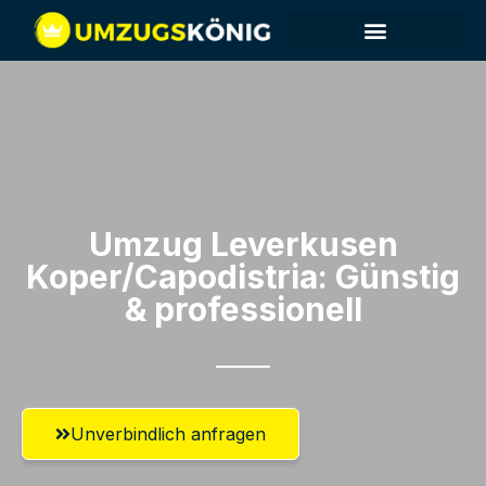
Umzug Leverkusen​
Koper/Capodistria: Günstig
& professionell​
Unverbindlich anfragen