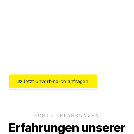
Sparen Sie bis zu 100€ bei Anfrage
Abwicklung innerhalb von 24 Stunden
Versichert bis zu 7.500€
Ggf. komplette Zollabwicklung inklusive
Umfassender Kundensupport aus
Leverkusen
Jetzt unverbindlich anfragen
ECHTE ERFAHRUNGEN
Erfahrungen unserer