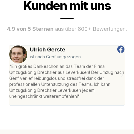
Kunden mit uns
4.9 von 5 Sternen
aus über 800+ Bewertungen.
Ulrich Gerste
ist nach Genf umgezogen
"Ein großes Dankeschön an das Team der Firma
"Di
Umzugskönig Drechsler aus Leverkusen! Der Umzug nach
Lev
Genf verlief reibungslos und stressfrei dank der
Amst
professionellen Unterstützung des Teams. Ich kann
effi
Umzugskönig Drechsler Leverkusen jedem
alle
uneingeschränkt weiterempfehlen!"
für 