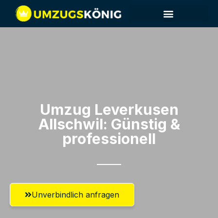
Umzug Leverkusen​
Allschwil: Günstig &
professionell​
Unverbindlich anfragen