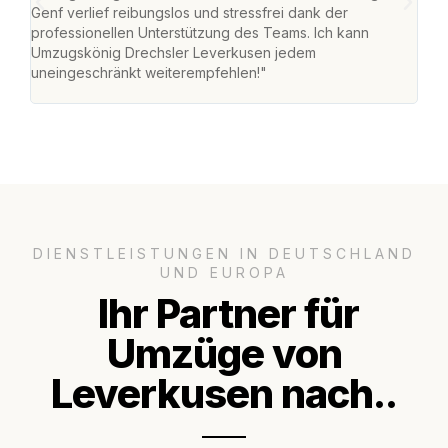
Genf verlief reibungslos und stressfrei dank der
Amst
professionellen Unterstützung des Teams. Ich kann
effi
Umzugskönig Drechsler Leverkusen jedem
alle
uneingeschränkt weiterempfehlen!"
für 
DIENSTLEISTUNGEN IN DEUTSCHLAND
UND EUROPA
Ihr Partner für
Umzüge von
Leverkusen nach..