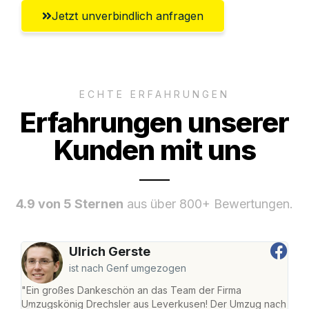
Jetzt unverbindlich anfragen
ECHTE ERFAHRUNGEN
Erfahrungen unserer
Kunden mit uns
4.9 von 5 Sternen
aus über 800+ Bewertungen.
Ulrich Gerste
ist nach Genf umgezogen
"Ein großes Dankeschön an das Team der Firma
"Di
Umzugskönig Drechsler aus Leverkusen! Der Umzug nach
Lev