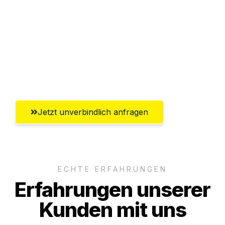
Versichert bis zu 7.500€
Ggf. komplette Zollabwicklung inklusive
Umfassender Kundensupport aus
Leverkusen
Jetzt unverbindlich anfragen
ECHTE ERFAHRUNGEN
Erfahrungen unserer
Kunden mit uns