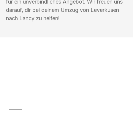
für ein unverbindliches Angebot. Wir freuen uns
darauf, dir bei deinem Umzug von Leverkusen
nach Lancy zu helfen!
UMZUGSKÖNIG DRECHSLER
LEVERKUSEN
Ihr Umzug oder
Transport
Sparen Sie bis zu 100€ bei Anfrage
Abwicklung innerhalb von 24 Stunden