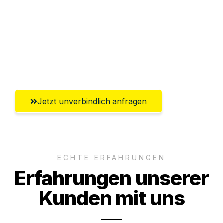
Versichert bis zu 7.500€
Ggf. komplette Zollabwicklung inklusive
Umfassender Kundensupport aus
Leverkusen
Jetzt unverbindlich anfragen
ECHTE ERFAHRUNGEN
Erfahrungen unserer
Kunden mit uns