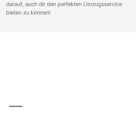
darauf, auch dir den perfekten Umzugsservice
bieten zu können!
UMZUGSKÖNIG DRECHSLER
LEVERKUSEN
Ihr Umzug oder
Transport
Sparen Sie bis zu 100€ bei Anfrage
Abwicklung innerhalb von 24 Stunden