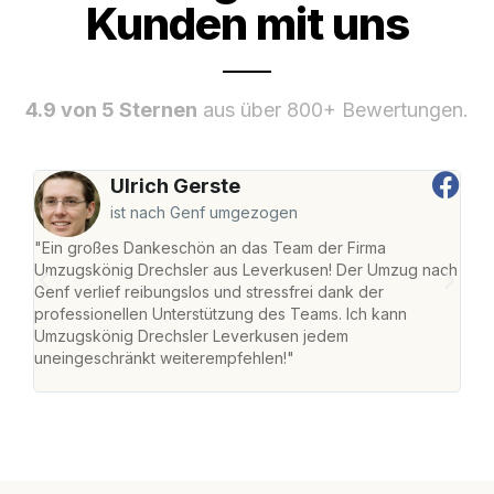
Kunden mit uns
4.9 von 5 Sternen
aus über 800+ Bewertungen.
Ulrich Gerste
ist nach Genf umgezogen
"Ein großes Dankeschön an das Team der Firma
"Di
Umzugskönig Drechsler aus Leverkusen! Der Umzug nach
Lev
Genf verlief reibungslos und stressfrei dank der
Amst
professionellen Unterstützung des Teams. Ich kann
effi
Umzugskönig Drechsler Leverkusen jedem
alle
uneingeschränkt weiterempfehlen!"
für 