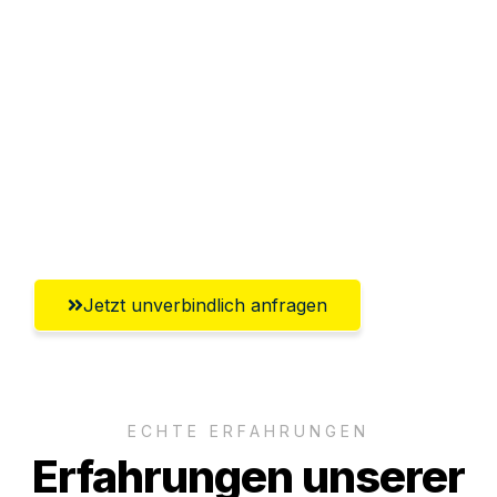
Sparen Sie bis zu 100€ bei Anfrage
Abwicklung innerhalb von 24 Stunden
Versichert bis zu 7.500€
Ggf. komplette Zollabwicklung inklusive
Umfassender Kundensupport aus
Leverkusen
Jetzt unverbindlich anfragen
ECHTE ERFAHRUNGEN
Erfahrungen unserer