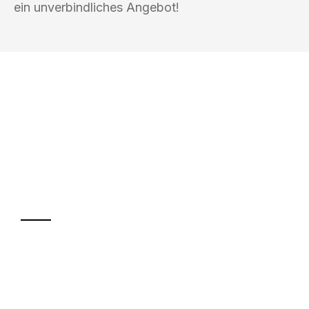
ein unverbindliches Angebot!
UMZUGSKÖNIG DRECHSLER
LEVERKUSEN
Ihr Umzug oder
Transport
Sparen Sie bis zu 100€ bei Anfrage
Abwicklung innerhalb von 24 Stunden
Versichert bis zu 7.500€