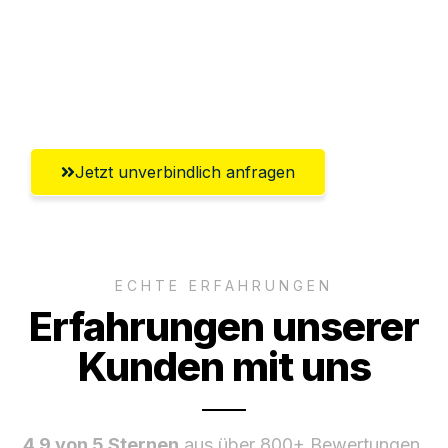
Ggf. komplette Zollabwicklung inklusive
Umfassender Kundensupport aus
Leverkusen
Jetzt unverbindlich anfragen
ECHTE ERFAHRUNGEN
Erfahrungen unserer
Kunden mit uns
4.9 von 5 Sternen
aus über 800+ Bewertungen.