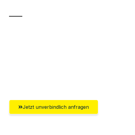
Transport
Sparen Sie bis zu 100€ bei Anfrage
Abwicklung innerhalb von 24 Stunden
Versichert bis zu 7.500€
Ggf. komplette Zollabwicklung inklusive
Umfassender Kundensupport aus
Leverkusen
Jetzt unverbindlich anfragen