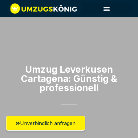
Umzug Leverkusen​
Cartagena: Günstig &
professionell​
Unverbindlich anfragen