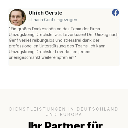
Ulrich Gerste
ist nach Genf umgezogen
"Ein großes Dankeschön an das Team der Firma
"Di
Umzugskönig Drechsler aus Leverkusen! Der Umzug nach
Lev
Genf verlief reibungslos und stressfrei dank der
Amst
professionellen Unterstützung des Teams. Ich kann
effi
Umzugskönig Drechsler Leverkusen jedem
alle
uneingeschränkt weiterempfehlen!"
für 
DIENSTLEISTUNGEN IN DEUTSCHLAND
UND EUROPA
Ihr Partner für