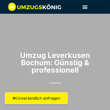
Umzug Leverkusen​
Bochum: Günstig &
professionell​
Unverbindlich anfragen