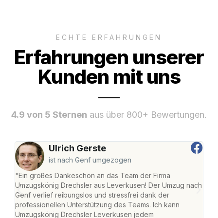
ECHTE ERFAHRUNGEN
Erfahrungen unserer
Kunden mit uns
4.9 von 5 Sternen
aus über 800+ Bewertungen.
Ulrich Gerste
ist nach Genf umgezogen
"Ein großes Dankeschön an das Team der Firma
"Di
Umzugskönig Drechsler aus Leverkusen! Der Umzug nach
Lev
Genf verlief reibungslos und stressfrei dank der
Amst
professionellen Unterstützung des Teams. Ich kann
effi
Umzugskönig Drechsler Leverkusen jedem
alle