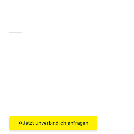
Ihr Umzug oder
Transport
Sparen Sie bis zu 100€ bei Anfrage
Abwicklung innerhalb von 24 Stunden
Versichert bis zu 7.500€
Ggf. komplette Zollabwicklung inklusive
Umfassender Kundensupport aus
Leverkusen
Jetzt unverbindlich anfragen