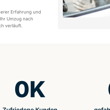
serer Erfahrung und
 Ihr Umzug nach
h verläuft.
0
K
Zufriedene Kunden
gefah