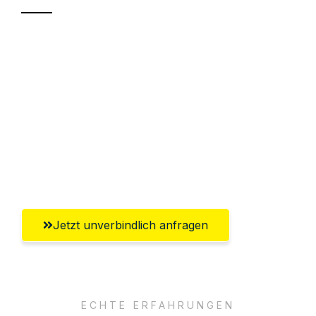
Sparen Sie bis zu 100€ bei Anfrage
Abwicklung innerhalb von 24 Stunden
Versichert bis zu 7.500€
Ggf. komplette Zollabwicklung inklusive
Umfassender Kundensupport aus
Leverkusen
Jetzt unverbindlich anfragen
ECHTE ERFAHRUNGEN