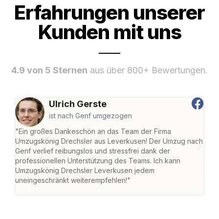
Erfahrungen unserer
Kunden mit uns
4.9 von 5 Sternen
aus über 800+ Bewertungen.
Ulrich Gerste
ist nach Genf umgezogen
"Ein großes Dankeschön an das Team der Firma
"Di
Umzugskönig Drechsler aus Leverkusen! Der Umzug nach
Lev
Genf verlief reibungslos und stressfrei dank der
Amst
professionellen Unterstützung des Teams. Ich kann
effi
Umzugskönig Drechsler Leverkusen jedem
alle
uneingeschränkt weiterempfehlen!"
für 