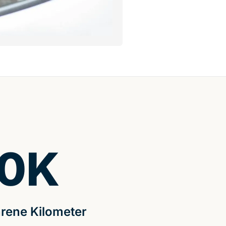
0
K
rene Kilometer