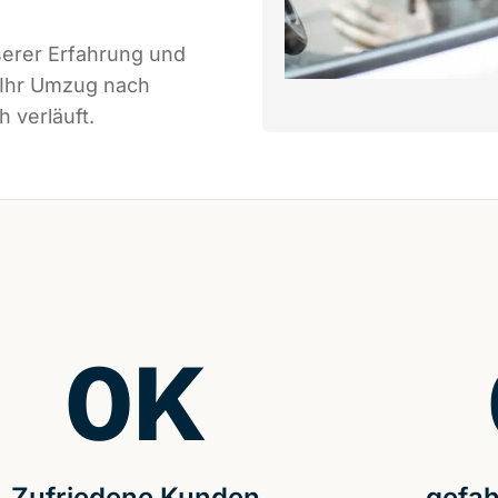
serer Erfahrung und
 Ihr Umzug nach
 verläuft.
0
K
Zufriedene Kunden
gefah