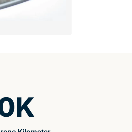
0
K
rene Kilometer