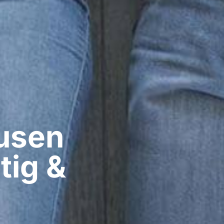
sen​
tig &