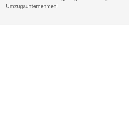
Umzugsunternehmen!
UMZUGSKÖNIG DRECHSLER
LEVERKUSEN
Ihr Umzug oder
Transport
Sparen Sie bis zu 100€ bei Anfrage
Abwicklung innerhalb von 24 Stunden
Versichert bis zu 7.500€