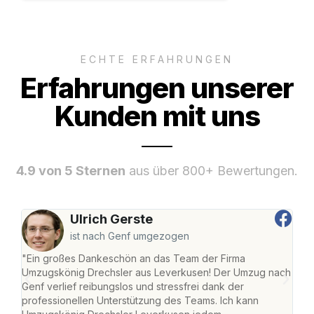
ECHTE ERFAHRUNGEN
Erfahrungen unserer
Kunden mit uns
4.9 von 5 Sternen
aus über 800+ Bewertungen.
Ulrich Gerste
ist nach Genf umgezogen
"Ein großes Dankeschön an das Team der Firma
"Di
Umzugskönig Drechsler aus Leverkusen! Der Umzug nach
Lev
Genf verlief reibungslos und stressfrei dank der
Amst
professionellen Unterstützung des Teams. Ich kann
effi