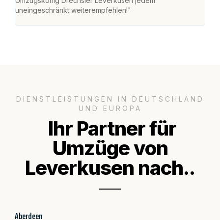
Umzugskönig Drechsler Leverkusen jedem
alle
uneingeschränkt weiterempfehlen!"
für 
DIENSTLEISTUNGEN IN DEUTSCHLAND
UND EUROPA
Ihr Partner für
Umzüge von
Leverkusen nach..
Aberdeen