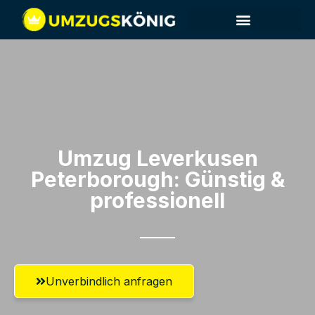
Umzug Leverkusen​
Peterborough: Günstig &
professionell​
Unverbindlich anfragen