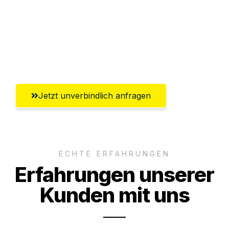
Versichert bis zu 7.500€
Ggf. komplette Zollabwicklung inklusive
Umfassender Kundensupport aus
Leverkusen
Jetzt unverbindlich anfragen
ECHTE ERFAHRUNGEN
Erfahrungen unserer
Kunden mit uns