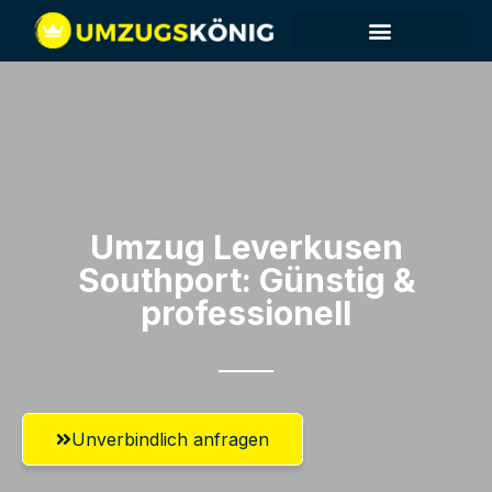
Umzug Leverkusen​
Southport: Günstig &
professionell​
Unverbindlich anfragen