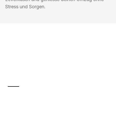
Stress und Sorgen.
UMZUGSKÖNIG DRECHSLER
LEVERKUSEN
Ihr Umzug oder
Transport
Sparen Sie bis zu 100€ bei Anfrage
Abwicklung innerhalb von 24 Stunden