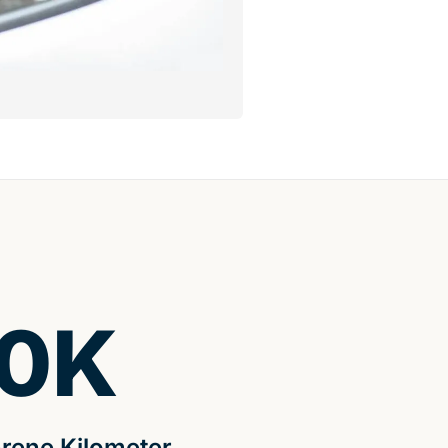
0
K
rene Kilometer