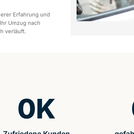
serer Erfahrung und
 Ihr Umzug nach
 verläuft.
0
K
Zufriedene Kunden
gefah