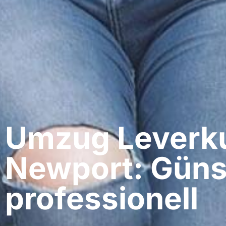
Umzug Leverku
Newport: Güns
professionell​