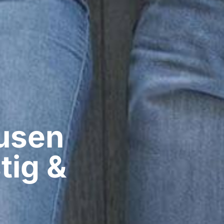
sen​
tig &