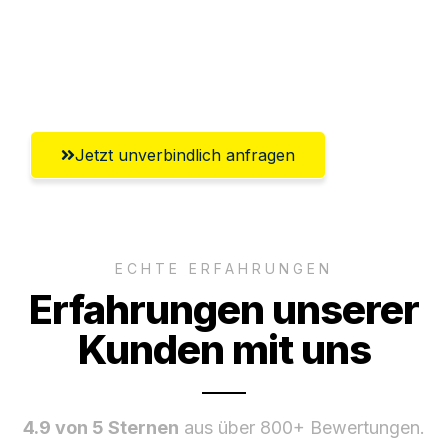
Ggf. komplette Zollabwicklung inklusive
Umfassender Kundensupport aus
Leverkusen
Jetzt unverbindlich anfragen
ECHTE ERFAHRUNGEN
Erfahrungen unserer
Kunden mit uns
4.9 von 5 Sternen
aus über 800+ Bewertungen.