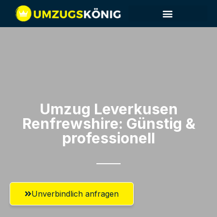
Umzug Leverkusen​
Renfrewshire: Günstig &
professionell​
Unverbindlich anfragen