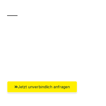
Transport
Sparen Sie bis zu 100€ bei Anfrage
Abwicklung innerhalb von 24 Stunden
Versichert bis zu 7.500€
Ggf. komplette Zollabwicklung inklusive
Umfassender Kundensupport aus
Leverkusen
Jetzt unverbindlich anfragen