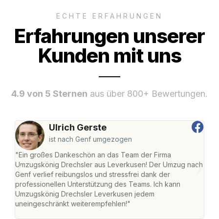
ECHTE ERFAHRUNGEN
Erfahrungen unserer
Kunden mit uns
4.9 von 5 Sternen
aus über 800+ Bewertungen.
Ulrich Gerste
ist nach Genf umgezogen
"Ein großes Dankeschön an das Team der Firma
"Di
Umzugskönig Drechsler aus Leverkusen! Der Umzug nach
Lev
Genf verlief reibungslos und stressfrei dank der
Amst
professionellen Unterstützung des Teams. Ich kann
effi
Umzugskönig Drechsler Leverkusen jedem
alle
uneingeschränkt weiterempfehlen!"
für 