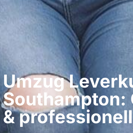
Umzug Leverku
Southampton: 
& professionell​