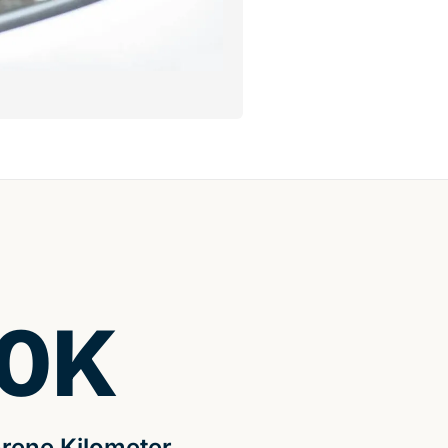
0
K
rene Kilometer