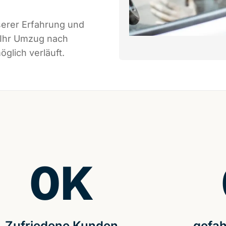
serer Erfahrung und
 Ihr Umzug nach
glich verläuft.
0
K
Zufriedene Kunden
gefah