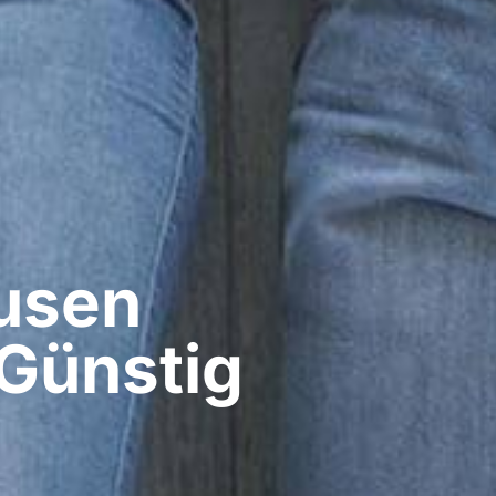
sen​
Günstig